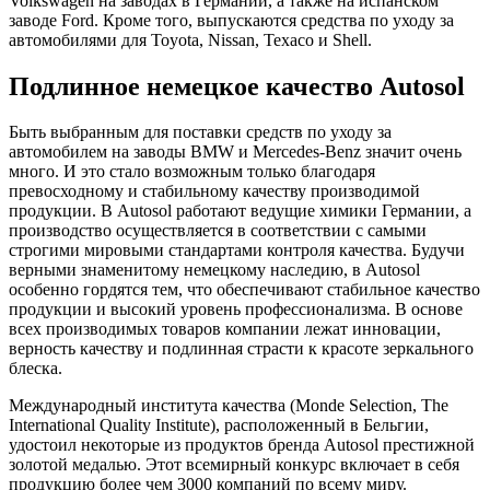
Volkswagen на заводах в Германии, а также на испанском
заводе Ford. Кроме того, выпускаются средства по уходу за
автомобилями для Toyota, Nissan, Texaco и Shell.
Подлинное немецкое качество Autosol
Быть выбранным для поставки средств по уходу за
автомобилем на заводы BMW и Mercedes-Benz значит очень
много. И это стало возможным только благодаря
превосходному и стабильному качеству производимой
продукции. В Autosol работают ведущие химики Германии, а
производство осуществляется в соответствии с самыми
строгими мировыми стандартами контроля качества. Будучи
верными знаменитому немецкому наследию, в Autosol
особенно гордятся тем, что обеспечивают стабильное качество
продукции и высокий уровень профессионализма. В основе
всех производимых товаров компании лежат инновации,
верность качеству и подлинная страсти к красоте зеркального
блеска.
Международный института качества (Monde Selection, The
International Quality Institute), расположенный в Бельгии,
удостоил некоторые из продуктов бренда Autosol престижной
золотой медалью. Этот всемирный конкурс включает в себя
продукцию более чем 3000 компаний по всему миру.