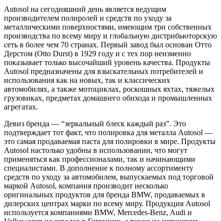
Autosol на сегодняшний день является ведущим
производителем полиролей и средств по уходу за
металлическими поверхностями, имеющим три собственных
производства по всему миру и глобальную дистрибьюторскую
сеть в более чем 70 странах. Первый завод был основан Отто
Дерстом (Otto Durst) в 1929 году и с тех пор неизменно
показывает только высочайший уровень качества. Продукты
Autosol предназначены для взыскательных потребителей и
использования как на новых, так и классических
автомобилях, а также мотоциклах, роскошных яхтах, тяжелых
грузовиках, предметах домашнего обихода и промышленных
агрегатах.
Девиз бренда — “зеркальный блеск каждый раз”. Это
подтверждает тот факт, что полировка для металла Autosol —
это самая продаваемая паста для полировки в мире. Продукты
Autosol настолько удобны в использовании, что могут
применяться как профессионалами, так и начинающими
специалистами. В дополнение к полному ассортименту
средств по уходу за автомобилем, выпускаемых под торговой
маркой Autosol, компания производит несколько
оригинальных продуктов для бренда BMW, продаваемых в
дилерских центрах марки по всему миру. Продукция Autosol
используется компаниями BMW, Mercedes-Benz, Audi и