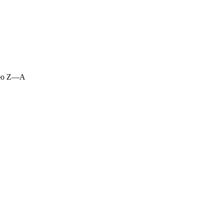
ию Z—A