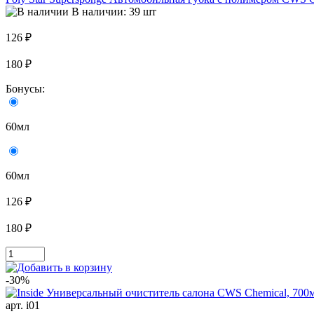
В наличии: 39 шт
126 ₽
180 ₽
Бонусы:
60мл
60мл
126 ₽
180 ₽
-30%
арт. i01