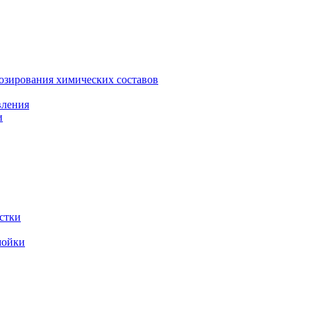
зирования химических составов
вления
и
стки
мойки