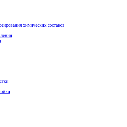
зирования химических составов
вления
и
стки
мойки