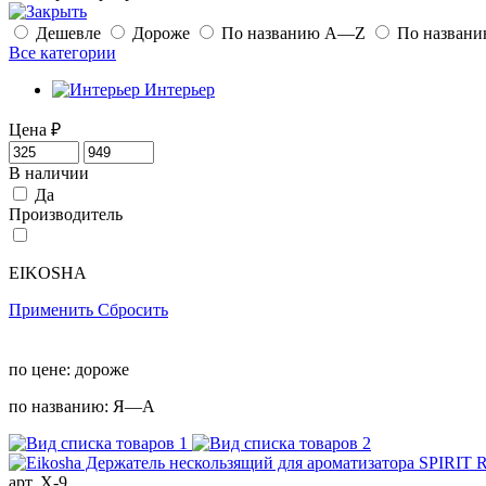
Дешевле
Дороже
По названию A—Z
По назван
Все категории
Интерьер
Цена
₽
В наличии
Да
Производитель
EIKOSHA
Применить
Сбросить
по цене:
дороже
по названию:
Я—А
арт. X-9