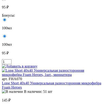
95 ₽
Бонусы:
100мл
100мл
95 ₽
арт. FHA070
Long Short 40х40 Универсальная разносторонняя микрофибра
Foam Heroes
В наличии: 51 шт
145 ₽