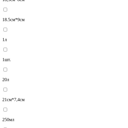
18.5см*9см
1л
1шт.
20л
21см*7,4см
250мл