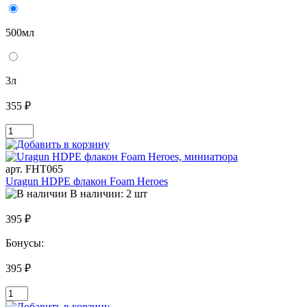
500мл
3л
355 ₽
арт. FHT065
Uragun HDPE флакон Foam Heroes
В наличии: 2 шт
395 ₽
Бонусы:
395 ₽