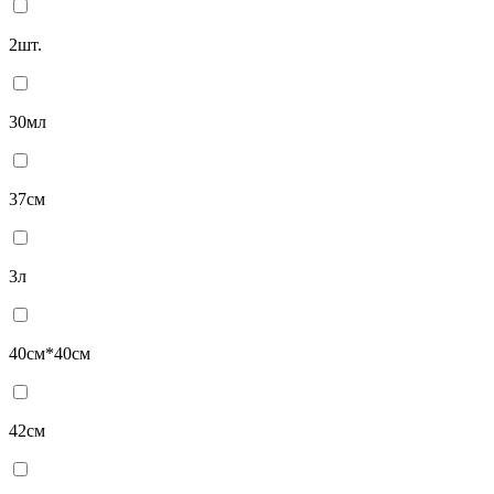
2шт.
30мл
37см
3л
40см*40см
42см