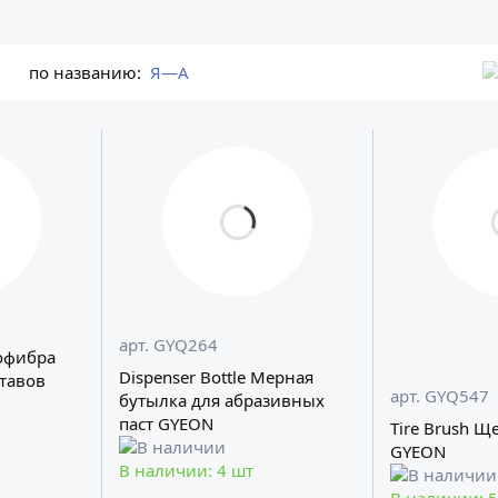
по названию:
Я—А
арт. GYQ264
офибра
Dispenser Bottle Мерная
ставов
арт. GYQ547
бутылка для абразивных
паст GYEON
Tire Brush Щ
GYEON
В наличии: 4 шт