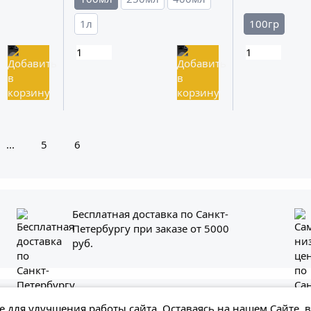
1л
100гр
...
5
6
Бесплатная доставка по Санкт-
Петербургу при заказе от 5000
руб.
енная на сайте информация, включая стоимость и наличие товара, нос
 для улучшения работы сайта. Оставаясь на нашем Сайте, 