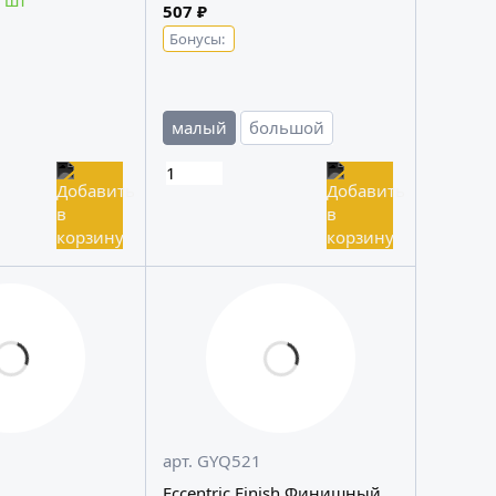
 шт
507 ₽
Бонусы:
малый
большой
арт. GYQ521
Eccentric Finish Финишный