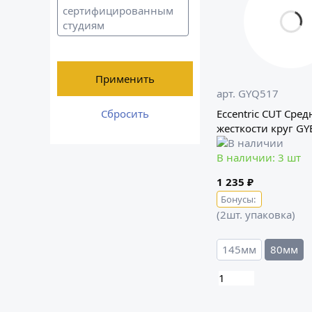
сертифицированным
студиям
Применить
арт. GYQ517
Eccentric CUT Сре
Сбросить
жесткости круг G
В наличии: 3 шт
1 235 ₽
Бонусы:
(2шт. упаковка)
145мм
80мм