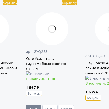
арт. GYQ283
арт. GYQ401
Cure Усилитель
ический
Clay Coarse 
гидрофобных свойств
нешнего и
глина высше
GYEON
тика
очистки ЛКП
В наличии: 1 шт
В наличии: 2
1 567 ₽
1 635 ₽
Бонусы:
Бонусы:
100мл
250мл
400мл