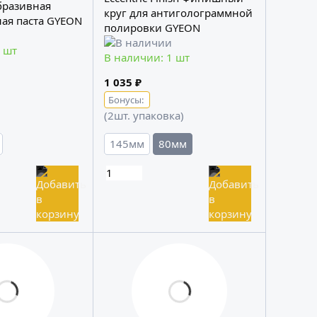
бразивная
круг для антиголограммной
ая паста GYEON
полировки GYEON
 шт
В наличии: 1 шт
1 035 ₽
Бонусы:
(2шт. упаковка)
145мм
80мм