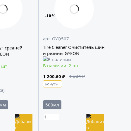
-10%
арт. GYQ507
Tire Cleaner Очиститель шин
руг средней
и резины GYEON
YEON
В наличии: 2 шт
 шт
1 334 ₽
1 200.60 ₽
Бонусы:
ка)
мм
500мл