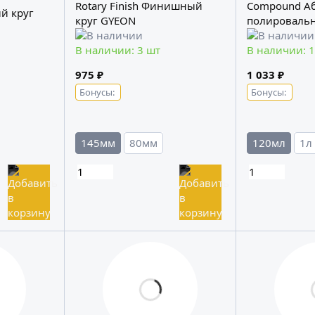
Rotary Finish Финишный
Compound А
й круг
круг GYEON
полировальн
В наличии: 3 шт
В наличии: 1
975 ₽
1 033 ₽
Бонусы:
Бонусы:
145мм
80мм
120мл
1л