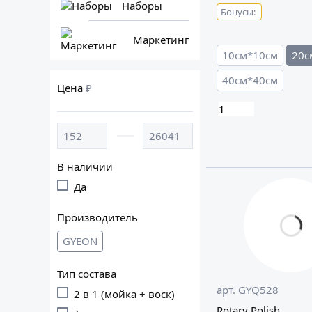
Наборы
Бонусы:
Маркетинг
10см*10см
20с
40см*40см
Цена
₽
В наличии
Да
Производитель
GYEON
Тип состава
арт. GYQ528
2 в 1 (мойка + воск)
Rotary Polish