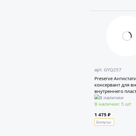
арт. GYQ257
Preserve Антистат
консервант для в
внутреннего плас
пластика GYEON
В наличии: 5 шт
1 475 ₽
Бонусы: