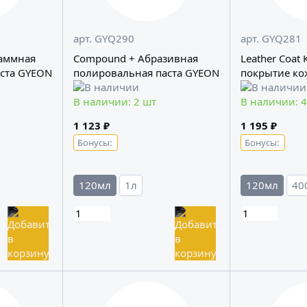
арт. GYQ290
арт. GYQ281
раммная
Compound + Абразивная
Leather Coat
ста GYEON
полировальная паста GYEON
покрытие к
В наличии: 2 шт
В наличии: 4
1 123 ₽
1 195 ₽
Бонусы:
Бонусы:
120мл
1л
120мл
40