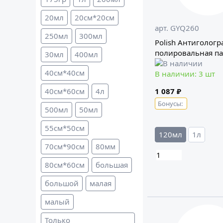
20мл
20см*20см
арт. GYQ260
250мл
300мл
Polish Антиголог
полировальная па
30мл
400мл
40см*40см
В наличии: 3 шт
40см*60см
4л
1 087 ₽
Бонусы:
500мл
50мл
55см*50см
120мл
1л
70см*90см
80мм
80см*60см
большая
большой
малая
малый
Только