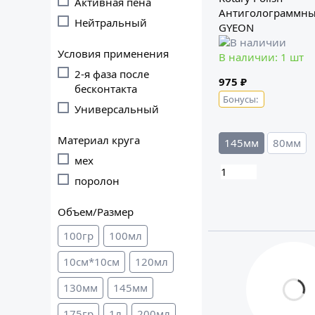
Активная пена
Антиголограммны
Нейтральный
GYEON
Условия применения
В наличии: 1 шт
2-я фаза после
975 ₽
бесконтакта
Бонусы:
Универсальный
Материал круга
145мм
80мм
мех
поролон
Объем/Размер
100гр
100мл
10см*10см
120мл
130мм
145мм
175гр
1л
200мл