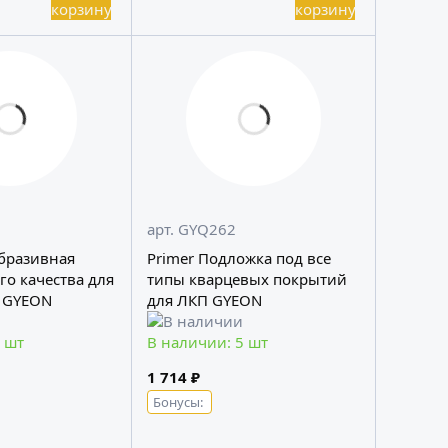
арт. GYQ262
Абразивная
Primer Подложка под все
го качества для
типы кварцевых покрытий
 GYEON
для ЛКП GYEON
 шт
В наличии: 5 шт
1 714 ₽
Бонусы: