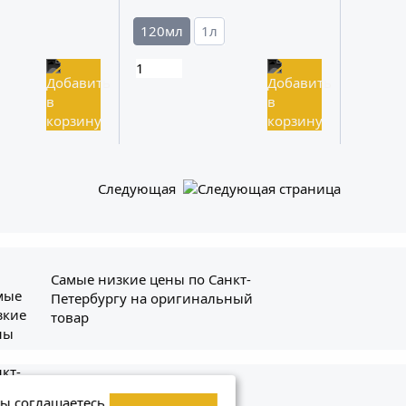
120мл
1л
Следующая
Самые низкие цены по Санкт-
Петербургу на оригинальный
товар
ит
+7 (800) 234-56-41
вы соглашаетесь