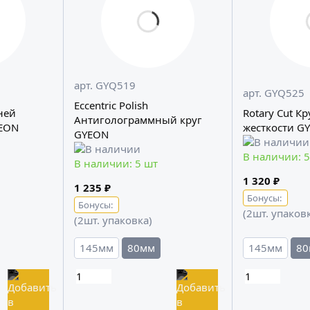
арт. GYQ519
арт. GYQ525
Eccentric Polish
дней
Rotary Cut К
Антиголограммный круг
YEON
жесткости G
GYEON
В наличии: 5
В наличии: 5 шт
1 320 ₽
1 235 ₽
Бонусы:
Бонусы:
(2шт. упаков
(2шт. упаковка)
145мм
80мм
145мм
80