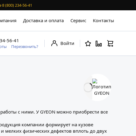
а
·
8 (800) 234-56-41
мпания
Доставка и оплата
Сервис
Контакты
234-56-41
Войти
боты
Перезвонить?
 работы с ними. У GYEON можно приобрести все
Продукция компании формирует на кузове
и мелких физических дефектов вплоть до двух