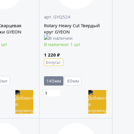
арт. GYQ524
 Кварцевая
Rotary Heavy Cut Твердый
ожи GYEON
круг GYEON
 шт
В наличии: 1 шт
1 220 ₽
Бонусы:
0мл
145мм
80мм