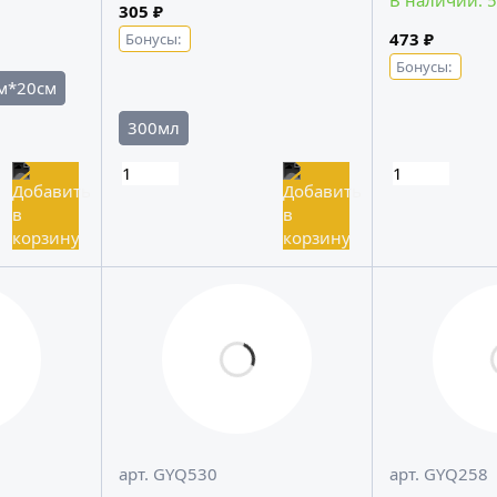
В наличии: 5
305 ₽
473 ₽
Бонусы:
Бонусы:
м*20см
300мл
арт. GYQ530
арт. GYQ258