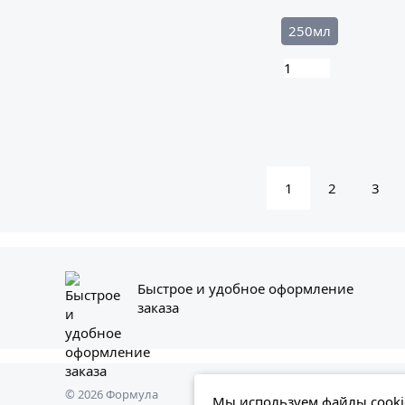
250мл
1
2
3
Быстрое и удобное оформление
заказа
© 2026 Формула
Представл
Мы используем файлы cookie