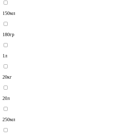
150мл
180гр
1л
20кг
20л
250мл