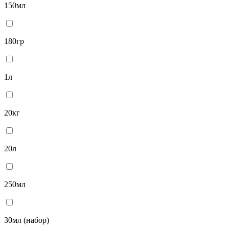
150мл
180гр
1л
20кг
20л
250мл
30мл (набор)