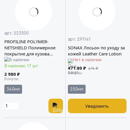
арт. 223300
арт. 291141
PROFILINE POLYMER-
SONAX Лосьон по уходу за
NETSHIELD Полимерное
кожей Leather Care Lotion
покрытие для кузова
SONAX
Нет в наличии
В наличии: 17 шт
471.80 ₽
674 ₽
Бонусы
2 980 ₽
Бонусы
340мл
250мл
Уведомить