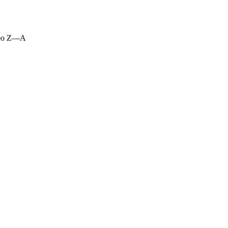
ию Z—A