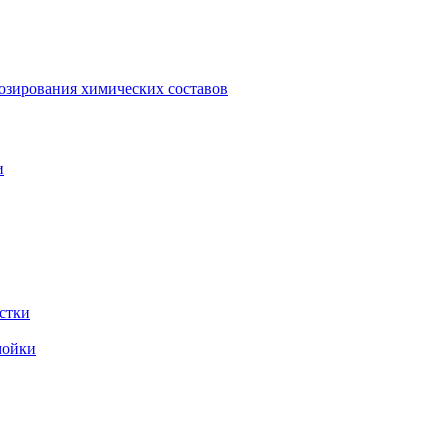
зирования химических составов
и
стки
мойки