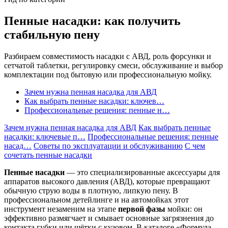
Пенные насадки: как получить
стабильную пену
Разбираем совместимость насадки с АВД, роль форсунки и
сетчатой таблетки, регулировку смеси, обслуживание и выбор
комплектации под бытовую или профессиональную мойку.
Зачем нужна пенная насадка для АВД
Как выбрать пенные насадки: ключев…
Профессиональные решения: пенные н…
Зачем нужна пенная насадка для АВД
Как выбрать пенные
насадки: ключевые п…
Профессиональные решения: пенные
насад…
Советы по эксплуатации и обслуживанию
С чем
сочетать пенные насадки
Пенные насадки
— это специализированные аксессуары для
аппаратов высокого давления (АВД), которые превращают
обычную струю воды в плотную, липкую пену. В
профессиональном детейлинге и на автомойках этот
инструмент незаменим на этапе
первой фазы
мойки: он
эффективно размягчает и смывает основные загрязнения до
контакта губки или щётки с кузовом. В каталоге «Формула-