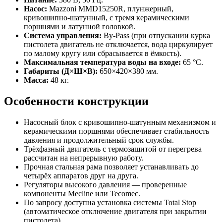
Насос:
Mazzoni MMD15250R, плунжерный,
кривошипно-шатунный, с тремя керамическими
поршнями и латунной головкой.
Система управления:
By-Pass (при отпускании курка
пистолета двигатель не отключается, вода циркулирует
по малому кругу или сбрасывается в ёмкость).
Максимальная температура воды на входе:
65 °C.
Габариты (Д×Ш×В):
650×420×380 мм.
Масса:
48 кг.
Особенности конструкции
Насосный блок с кривошипно-шатунным механизмом и
керамическими поршнями обеспечивает стабильность
давления и продолжительный срок службы.
Трёхфазный двигатель с термозащитой от перегрева
рассчитан на непрерывную работу.
Прочная стальная рама позволяет устанавливать до
четырёх аппаратов друг на друга.
Регуляторы высокого давления — проверенные
компоненты Mecline или Tecomec.
По запросу доступна установка системы Total Stop
(автоматическое отключение двигателя при закрытии
пистолета).