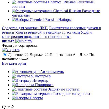
Защитные
составы
Расходные
материалы
Наборы
Средства для очистки ЛКП
Очистители колесных дисков и
резины
Уход за резиной и внешним пластиком
Уход и
консервация подкапотного пространства
Фильтр
Фильтр и сортировка
Дешевле
Дороже
По названию А—Я
По
названию Я—А
Все категории
Автошампунь
Экстерьер
Интерьер
Полировка
Защитные составы
Расходные материалы
Наборы
Цена
₽