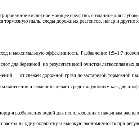
ированное кислотное моющее средство, созданное для глубокой
ся тормозную пыль, следы дорожных реагентов, нагар и другие 
од и максимальную эффективность. Разбавление 1:5–1:7 позволя
лот для бережной, но результативной очистки легкосплавных д
нений — от свежей дорожной грязи до застарелой тормозной пыл
 нанесения и смывания делает средство удобным как для профе
опорция разбавления водой для использования с накачным распы
й расход на одну обработку и высокую экономичность при регу