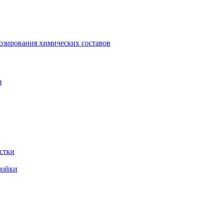
зирования химических составов
и
стки
мойки