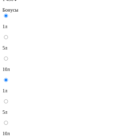
Бонусы
1л
5л
10л
1л
5л
10л