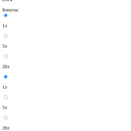
Бонусы:
1л
5л
20л
1л
5л
20л