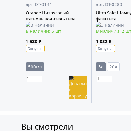
арт. DT-0141
арт. DT-0280
Orange Цитрусовый
Ultra Safe Шамп
пятновыводитель Detail
фаза Detail
В наличии: 5 шт
В наличии: 2 ш
1 530 ₽
1 832 ₽
Бонусы:
Бонусы:
500мл
5л
20л
Вы смотрели