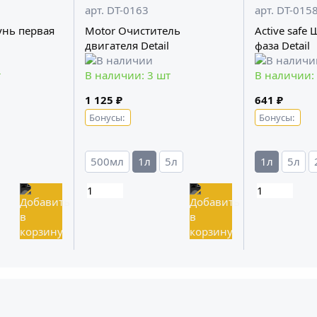
арт. DT-0163
арт. DT-015
унь первая
Motor Очиститель
Active safe
двигателя Detail
фаза Detail
т
В наличии: 3 шт
В наличии:
1 125 ₽
641 ₽
Бонусы:
Бонусы:
500мл
1л
5л
1л
5л