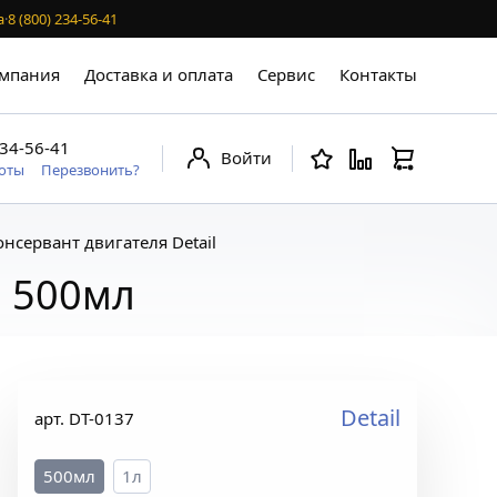
а
·
8 (800) 234-56-41
мпания
Доставка и оплата
Сервис
Контакты
234-56-41
Войти
боты
Перезвонить?
онсервант двигателя Detail
, 500мл
Detail
арт. DT-0137
500мл
1л