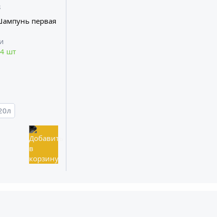
8
 Шампунь первая
 4 шт
20л