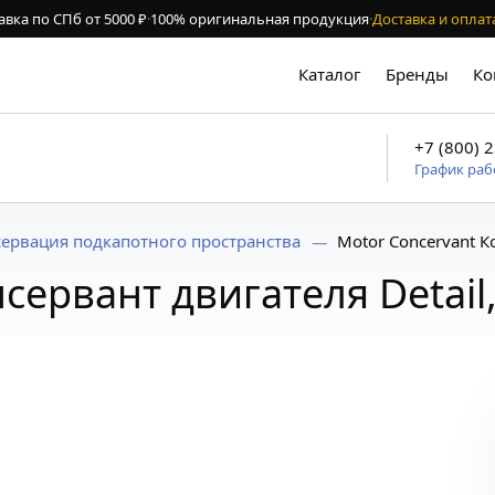
авка по СПб от 5000 ₽
·
100% оригинальная продукция
·
Доставка и оплат
Каталог
Бренды
Ко
+7 (800) 
График ра
сервация подкапотного пространства
Motor Concervant К
сервант двигателя Detail