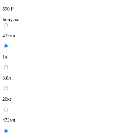
590 ₽
Бонусы:
473мл
1л
3.8л
20кг
473мл