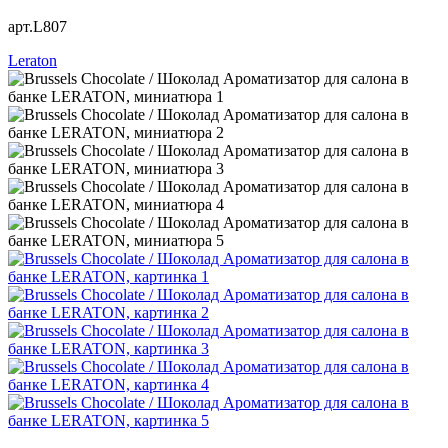
арт.L807
Leraton