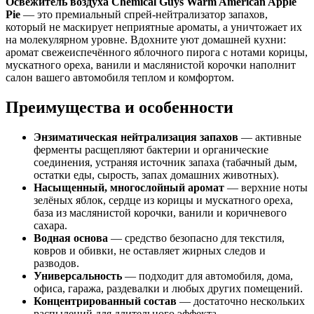
Освежитель воздуха Chemical Guys Warm American Apple
Pie
— это премиальный спрей-нейтрализатор запахов,
который не маскирует неприятные ароматы, а уничтожает их
на молекулярном уровне. Вдохните уют домашней кухни:
аромат свежеиспечённого яблочного пирога с нотами корицы,
мускатного ореха, ванили и маслянистой корочки наполнит
салон вашего автомобиля теплом и комфортом.
Преимущества и особенности
Энзиматическая нейтрализация запахов
— активные
ферменты расщепляют бактерии и органические
соединения, устраняя источник запаха (табачный дым,
остатки еды, сырость, запах домашних животных).
Насыщенный, многослойный аромат
— верхние ноты
зелёных яблок, сердце из корицы и мускатного ореха,
база из маслянистой корочки, ванили и коричневого
сахара.
Водная основа
— средство безопасно для текстиля,
ковров и обивки, не оставляет жирных следов и
разводов.
Универсальность
— подходит для автомобиля, дома,
офиса, гаража, раздевалки и любых других помещений.
Концентрированный состав
— достаточно нескольких
распылений для длительного эффекта.