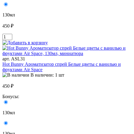
130мл
450 ₽
арт. ASL31
Hot Bunny Ароматизатор спрей Белые цветы с ванилью и
фруктами Air Space
В наличии: 1 шт
450 ₽
Бонусы:
130мл
130мл