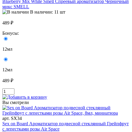
Blueberry Mix White Smell Спреевый ароматизатор Черничный
микс SMELL
В наличии: 11 шт
489 ₽
Бонусы:
12мл
12мл
489 ₽
Вы смотрели
арт. SX34
Sex on Board Ароматизатор подвесной стеклянный Грейпфрут
с лепестками розы Air Space