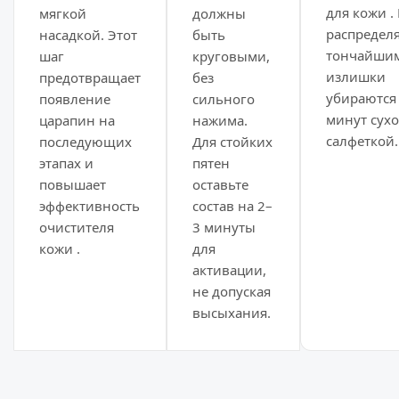
для кожи .
мягкой
должны
распределя
насадкой. Этот
быть
тончайшим
шаг
круговыми,
излишки
предотвращает
без
убираются 
появление
сильного
минут сух
царапин на
нажима.
салфеткой.
последующих
Для стойких
этапах и
пятен
повышает
оставьте
эффективность
состав на 2–
очистителя
3 минуты
кожи .
для
активации,
не допуская
высыхания.