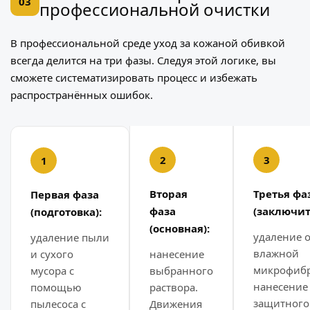
03
профессиональной очистки
В профессиональной среде уход за кожаной обивкой
всегда делится на три фазы. Следуя этой логике, вы
сможете систематизировать процесс и избежать
распространённых ошибок.
Вторая
Третья фа
Первая фаза
фаза
(заключит
(подготовка):
(основная):
удаление о
удаление пыли
влажной
и сухого
нанесение
микрофиб
мусора с
выбранного
нанесение
помощью
раствора.
защитного
пылесоса с
Движения