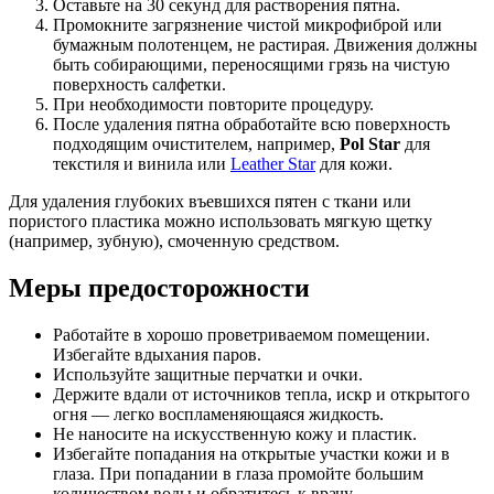
Оставьте на 30 секунд для растворения пятна.
Промокните загрязнение чистой микрофиброй или
бумажным полотенцем, не растирая. Движения должны
быть собирающими, переносящими грязь на чистую
поверхность салфетки.
При необходимости повторите процедуру.
После удаления пятна обработайте всю поверхность
подходящим очистителем, например,
Pol Star
для
текстиля и винила или
Leather Star
для кожи.
Для удаления глубоких въевшихся пятен с ткани или
пористого пластика можно использовать мягкую щетку
(например, зубную), смоченную средством.
Меры предосторожности
Работайте в хорошо проветриваемом помещении.
Избегайте вдыхания паров.
Используйте защитные перчатки и очки.
Держите вдали от источников тепла, искр и открытого
огня — легко воспламеняющаяся жидкость.
Не наносите на искусственную кожу и пластик.
Избегайте попадания на открытые участки кожи и в
глаза. При попадании в глаза промойте большим
количеством воды и обратитесь к врачу.