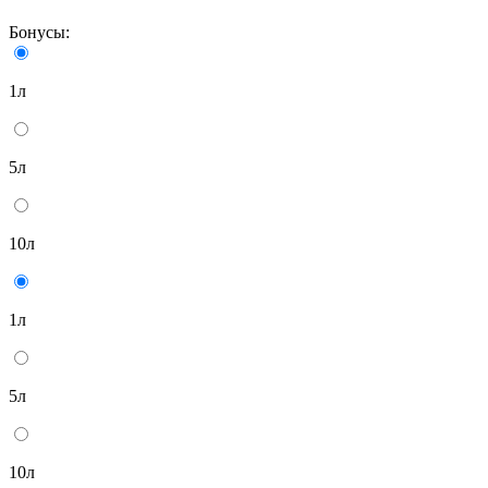
Бонусы:
1л
5л
10л
1л
5л
10л