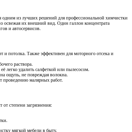
я одним из лучших решений для профессиональной химчистки
нно освежая их внешний вид. Один галлон концентрата
гов и автосервисов.
рт и потолка. Также эффективен для моторного отсека и
бочего раствора.
 её легко удалить салфеткой или пылесосом.
на ощупь, не повреждая волокна.
ет проведению малярных работ.
 от степени загрязнения:
.
тки.
стку мягкой мебели в быту.