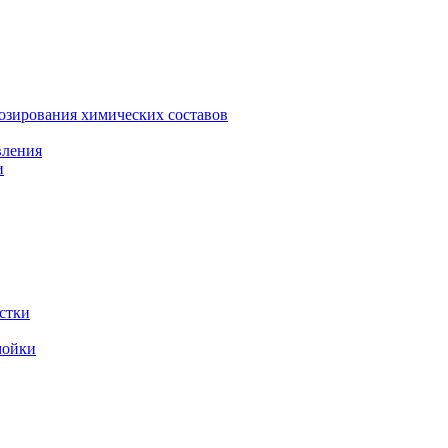
зирования химических составов
вления
и
стки
мойки