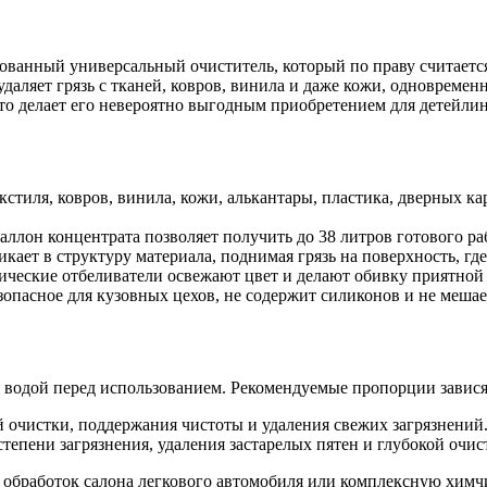
ванный универсальный очиститель, который по праву считаетс
даляет грязь с тканей, ковров, винила и даже кожи, одновреме
что делает его невероятно выгодным приобретением для детейлин
стиля, ковров, винила, кожи, алькантары, пластика, дверных ка
ллон концентрата позволяет получить до 38 литров готового ра
кает в структуру материала, поднимая грязь на поверхность, где
ческие отбеливатели освежают цвет и делают обивку приятной 
опасное для кузовных цехов, не содержит силиконов и не меша
я водой перед использованием. Рекомендуемые пропорции зависят
 очистки, поддержания чистоты и удаления свежих загрязнений
тепени загрязнения, удаления застарелых пятен и глубокой очис
 обработок салона легкового автомобиля или комплексную химчи