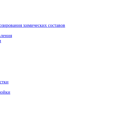
зирования химических составов
вления
и
стки
мойки