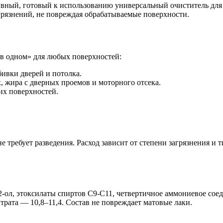
ный, готовый к использованию универсальный очиститель для а
грязнений, не повреждая обрабатываемые поверхности.
 в одном» для любых поверхностей:
бивки дверей и потолка.
, жира с дверных проемов и моторного отсека.
их поверхностей.
е требует разведения. Расход зависит от степени загрязнения и
ол, этоксилаты спиртов C9-C11, четвертичное аммониевое соед
рата — 10,8–11,4. Состав не повреждает матовые лаки.