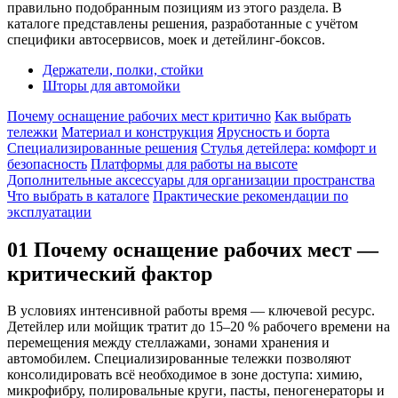
правильно подобранным позициям из этого раздела. В
каталоге представлены решения, разработанные с учётом
специфики автосервисов, моек и детейлинг-боксов.
Держатели, полки, стойки
Шторы для автомойки
Почему оснащение рабочих мест критично
Как выбрать
тележки
Материал и конструкция
Ярусность и борта
Специализированные решения
Стулья детейлера: комфорт и
безопасность
Платформы для работы на высоте
Дополнительные аксессуары для организации пространства
Что выбрать в каталоге
Практические рекомендации по
эксплуатации
01
Почему оснащение рабочих мест —
критический фактор
В условиях интенсивной работы время — ключевой ресурс.
Детейлер или мойщик тратит до 15–20 % рабочего времени на
перемещения между стеллажами, зонами хранения и
автомобилем. Специализированные тележки позволяют
консолидировать всё необходимое в зоне доступа: химию,
микрофибру, полировальные круги, пасты, пеногенераторы и