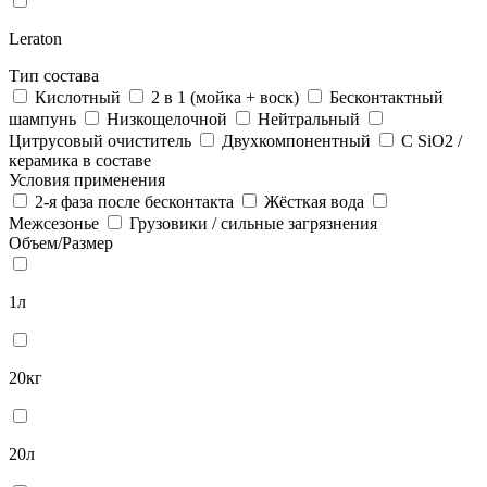
Leraton
Тип состава
Кислотный
2 в 1 (мойка + воск)
Бесконтактный
шампунь
Низкощелочной
Нейтральный
Цитрусовый очиститель
Двухкомпонентный
С SiO2 /
керамика в составе
Условия применения
2-я фаза после бесконтакта
Жёсткая вода
Межсезонье
Грузовики / сильные загрязнения
Объем/Размер
1л
20кг
20л