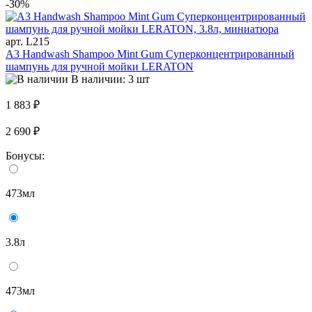
-30%
арт. L215
A3 Handwash Shampoo Mint Gum Суперконцентрированный
шампунь для ручной мойки LERATON
В наличии: 3 шт
1 883 ₽
2 690 ₽
Бонусы:
473мл
3.8л
473мл