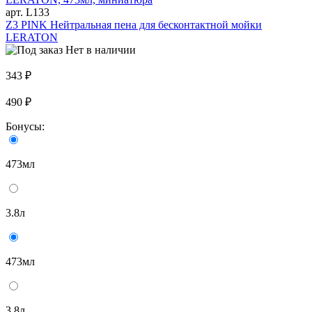
арт. L133
Z3 PINK Нейтральная пена для бесконтактной мойки
LERATON
Нет в наличии
343 ₽
490 ₽
Бонусы:
473мл
3.8л
473мл
3.8л