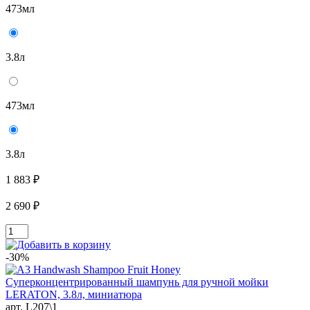
473мл
3.8л
473мл
3.8л
1 883 ₽
2 690 ₽
-30%
арт. L207\1