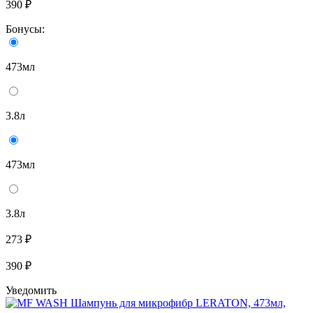
390 ₽
Бонусы:
473мл
3.8л
473мл
3.8л
273 ₽
390 ₽
Уведомить