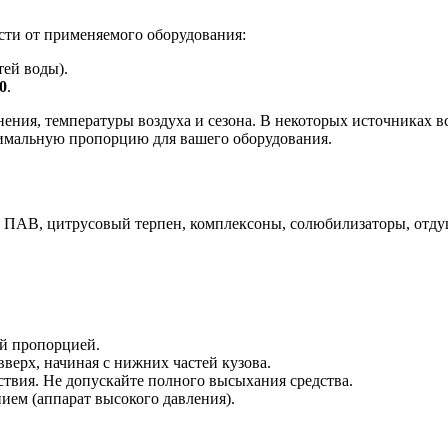
ти от применяемого оборудования:
тей воды).
70
.
нения, температуры воздуха и сезона. В некоторых источниках в
тимальную пропорцию для вашего оборудования.
 ПАВ, цитрусовый терпен, комплексоны, солюбилизаторы, отду
ой пропорцией.
вверх, начиная с нижних частей кузова.
ствия. Не допускайте полного высыхания средства.
ем (аппарат высокого давления).