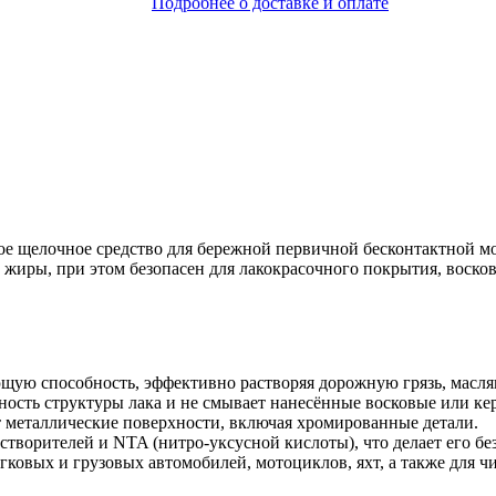
Подробнее о доставке и оплате
 щелочное средство для бережной первичной бесконтактной мой
 жиры, при этом безопасен для лакокрасочного покрытия, воско
щую способность, эффективно растворяя дорожную грязь, масл
ность структуры лака и не смывает нанесённые восковые или к
металлические поверхности, включая хромированные детали.
створителей и NTA (нитро-уксусной кислоты), что делает его б
ковых и грузовых автомобилей, мотоциклов, яхт, а также для чи