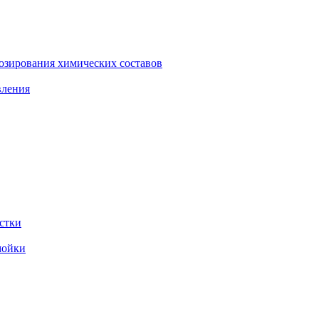
зирования химических составов
вления
стки
мойки