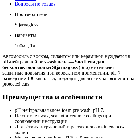
Вопросы по товару
Производитель
Stjarnagloss
Варианты
100мл, 1л
Автомобиль с воском, силантом или керамикой нуждается в
pH-нейтральной pre-wash пене —
Sno Пена для
бесконтактной мойки Stjarnagloss
(Snö) не снимает
защитные покрытия при корректном применении. pH 7,
разведение 100 мл на 1 л; подходит для лёгких загрязнений на
protected cars.
Преимущества и особенности
pH-нейтральная snow foam pre-wash, pH 7.
Не снимает wax, sealant и ceramic coatings при
соблюдении инструкции.
Для лёгких загрязнений и регулярного maintenance-
мойки.
Мягче щелочного Forst TFR той же марки.