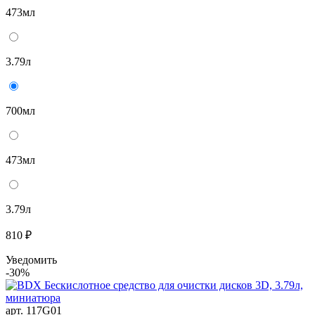
473мл
3.79л
700мл
473мл
3.79л
810 ₽
Уведомить
-30%
арт. 117G01