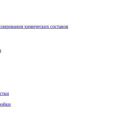
зирования химических составов
и
стки
мойки