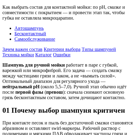
Как выбрать состав для контактной мойки: по pH, смазке и
совместимости с покрытием — и провести этап так, чтобы
губка не оставляла микроцарапин.
Автошампунь
Бесконтактный
Самообслуживание
Зачем важен состав
Критерии выбора
Типы шампуней
Техника мойки
Каталог
Ошибки
Шампунь для ручной мойки
работает в паре с губкой,
варежкой или микрофиброй. Его задача — создать смазку
между частицами грязи и лаком, а не «вымыть силой».
Оптимальный диапазон для регулярного ухода —
нейтральный pH
(около 5,5–7,0). Ручной этап обычно идёт
после
первой фазы
(
превош
): сначала снимают основную
грязь бесконтактным составом, затем дочищают контактно.
01
Почему выбор шампуня критичен
При контакте песок и пыль без достаточной смазки становятся
абразивом и оставляют swirl-маркеры. Рабочий раствор с
полимерами и мягкими ПАВ обволакивает частицы грязи и