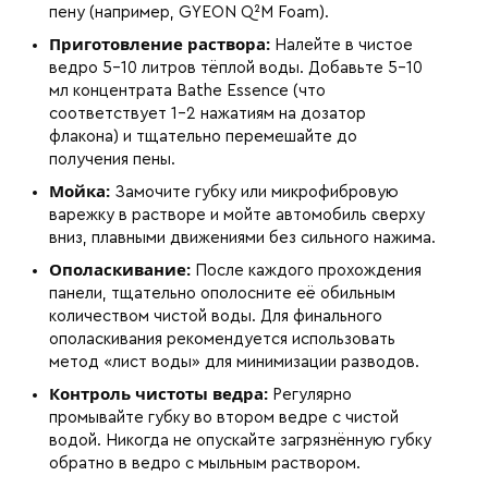
пену (например, GYEON Q²M Foam).
Приготовление раствора:
Налейте в чистое
ведро 5–10 литров тёплой воды. Добавьте 5–10
мл концентрата Bathe Essence (что
соответствует 1–2 нажатиям на дозатор
флакона) и тщательно перемешайте до
получения пены.
Мойка:
Замочите губку или микрофибровую
варежку в растворе и мойте автомобиль сверху
вниз, плавными движениями без сильного нажима.
Ополаскивание:
После каждого прохождения
панели, тщательно ополосните её обильным
количеством чистой воды. Для финального
ополаскивания рекомендуется использовать
метод «лист воды» для минимизации разводов.
Контроль чистоты ведра:
Регулярно
промывайте губку во втором ведре с чистой
водой. Никогда не опускайте загрязнённую губку
обратно в ведро с мыльным раствором.