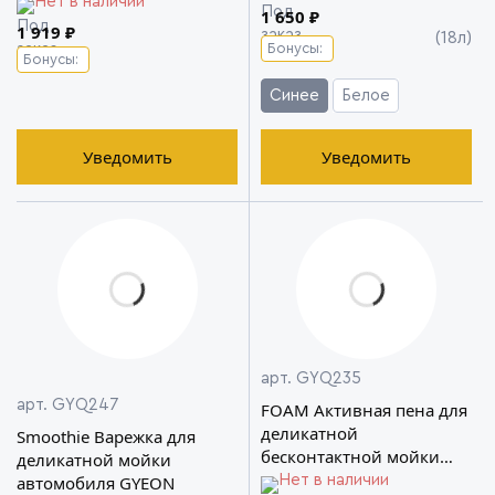
Нет в наличии
1 650 ₽
1 919 ₽
(18л)
Бонусы:
Бонусы:
Синее
Белое
Уведомить
Уведомить
арт. GYQ235
арт. GYQ247
FOAM Активная пена для
деликатной
Smoothie Варежка для
бесконтактной мойки
деликатной мойки
GYEON
автомобиля GYEON
Нет в наличии