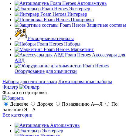
Автошампунь
Экстерьер
Интерьер
Полировка
Защитные составы
Расходные материалы
Наборы
Маркетинг
Аксессуары для
АВД
Оборудование для химчистки
Наборы для очистки кожи
Лимитированные наборы
Фильтр
Фильтр и сортировка
Дешевле
Дороже
По названию А—Я
По
названию Я—А
Все категории
Автошампунь
Экстерьер