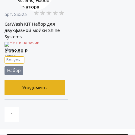
★★★★★
★★★★★
★★★★★
арт. SS523
CarWash KIT Набор для
двухфазной мойки Shine
Systems
Нет в наличии
2 089.50 ₽
Бонусы:
Набор
Уведомить
1