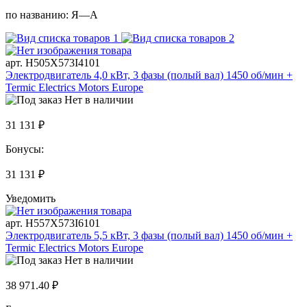
по названию:
Я—А
арт. H505X573I4101
Электродвигатель 4,0 кВт, 3 фазы (полый вал) 1450 об/мин +
Termic Electrics Motors Europe
Нет в наличии
31 131 ₽
Бонусы:
31 131 ₽
Уведомить
арт. H557X573I6101
Электродвигатель 5,5 кВт, 3 фазы (полый вал) 1450 об/мин +
Termic Electrics Motors Europe
Нет в наличии
38 971.40 ₽