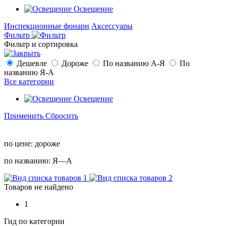
Освещение
Инспекционные фонари
Аксессуары
Фильтр
Фильтр и сортировка
Дешевле
Дороже
По названию А-Я
По
названию Я-А
Все категории
Освещение
Применить
Сбросить
по цене:
дороже
по названию:
Я—А
Товаров не найдено
1
Гид по категории