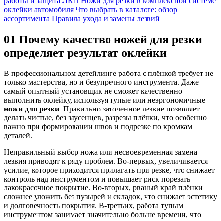
работы и защита ЛКП
Ножи для резки в комплексной системе
оклейки автомобиля
Что выбрать в каталоге: обзор
ассортимента
Правила ухода и замены лезвий
01
Почему качество ножей для резки
определяет результат оклейки
В профессиональном детейлинге работа с плёнкой требует не
только мастерства, но и безупречного инструмента. Даже
самый опытный установщик не сможет качественно
выполнить оклейку, используя тупые или неэргономичные
ножи для резки
. Правильно заточенное лезвие позволяет
делать чистые, без заусенцев, разрезы плёнки, что особенно
важно при формировании швов и подрезке по кромкам
деталей.
Неправильный выбор ножа или несвоевременная замена
лезвия приводят к ряду проблем. Во-первых, увеличивается
усилие, которое приходится прилагать при резке, что снижает
контроль над инструментом и повышает риск порезать
лакокрасочное покрытие. Во-вторых, рваный край плёнки
сложнее уложить без пузырей и складок, что снижает эстетику
и долговечность покрытия. В-третьих, работа тупым
инструментом занимает значительно больше времени, что