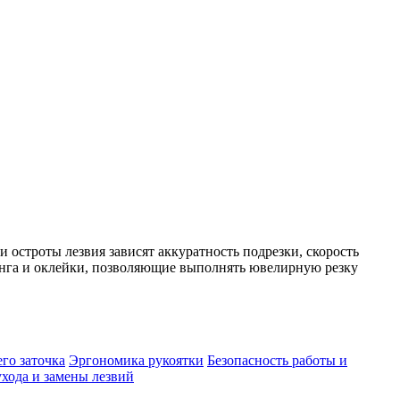
остроты лезвия зависят аккуратность подрезки, скорость
инга и оклейки, позволяющие выполнять ювелирную резку
его заточка
Эргономика рукоятки
Безопасность работы и
хода и замены лезвий