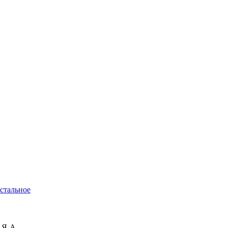
стальное
 Я-А