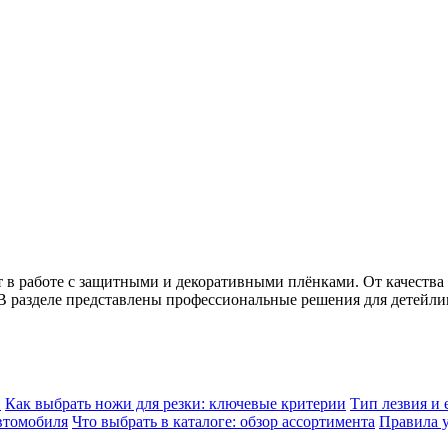
 работе с защитными и декоративными плёнками. От качества и 
 В разделе представлены профессиональные решения для детейл
и
Как выбрать ножи для резки: ключевые критерии
Тип лезвия и 
втомобиля
Что выбрать в каталоге: обзор ассортимента
Правила у