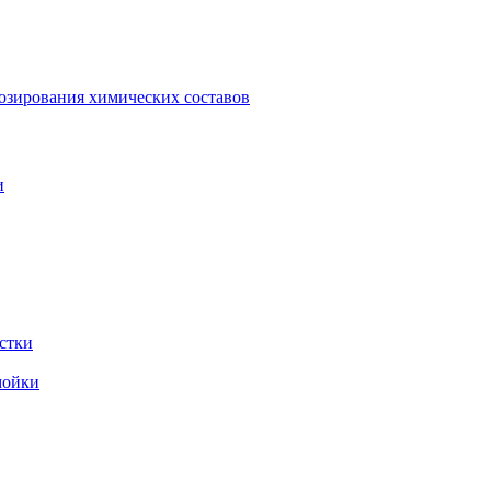
зирования химических составов
и
стки
мойки