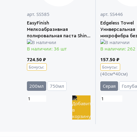
арт. SS585
арт. SS446
EasyFinish
Edgeless Towel
Мелкоабразивная
Универсальная
полировальная паста Shine
микрофибра без
Systems
Shine Systems
В наличии: 36 шт
В наличии: 262
724.50 ₽
157.50 ₽
Бонусы:
Бонусы:
(40см*40см)
200мл
750мл
Серая
Голуба