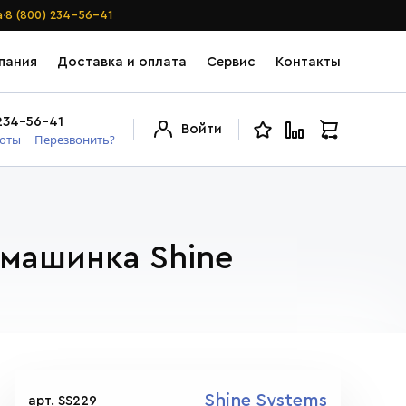
·
а
8 (800) 234-56-41
пания
Доставка и оплата
Сервис
Контакты
234-56-41
Войти
боты
Перезвонить?
 машинка Shine
Shine Systems
арт. SS229