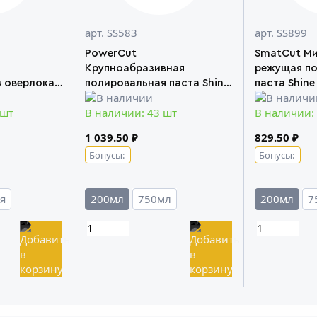
арт. SS583
арт. SS899
PowerCut
SmatCut М
Крупноабразивная
режущая п
 оверлока
полировальная паста Shine
паста Shine
Systems
 шт
В наличии: 43 шт
В наличии:
1 039.50 ₽
829.50 ₽
Бонусы:
Бонусы:
я
200мл
750мл
200мл
7