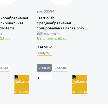
арт. SS584
икроабразивная
FastPolish
олировальная
Среднеабразивная
 Systems
полировальная паста Shine
Systems
 38 шт
В наличии: 60 шт
934.50 ₽
Бонусы:
50мл
200мл
750мл