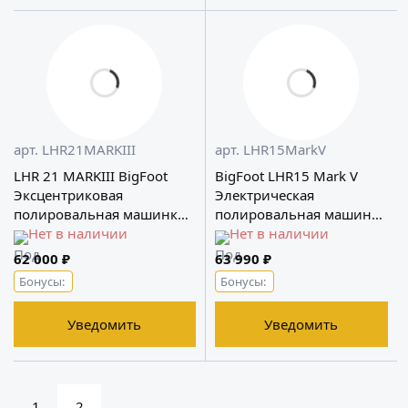
арт. LHR21MARKIII
арт. LHR15MarkV
LHR 21 MARKIII BigFoot
BigFoot LHR15 Mark V
Эксцентриковая
Электрическая
полировальная машинка
полировальная машинка
RUPES
Нет в наличии
RUPES
Нет в наличии
62 000 ₽
63 990 ₽
Бонусы:
Бонусы:
Уведомить
Уведомить
1
2