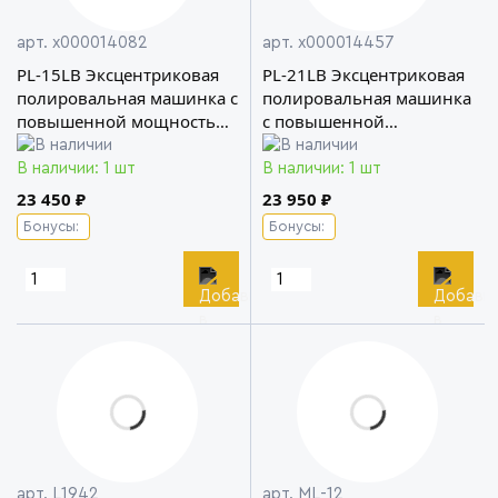
арт. х000014082
арт. х000014457
PL-15LB Эксцентриковая
PL-21LB Эксцентриковая
полировальная машинка с
полировальная машинка
повышенной мощностью
с повышенной
двигателя HANKO
мощностью двигателя
HANKO
В наличии: 1 шт
В наличии: 1 шт
23 450 ₽
23 950 ₽
Бонусы:
Бонусы:
арт. L1942
арт. ML-12