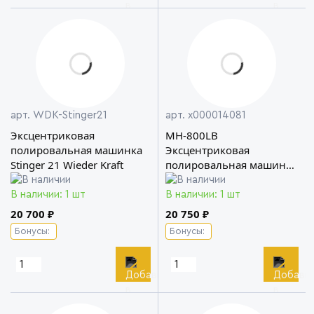
арт. WDK-Stinger21
арт. х000014081
Эксцентриковая
MH-800LB
полировальная машинка
Эксцентриковая
Stinger 21 Wieder Kraft
полировальная машинка
с двойным редуктором
HANKO
В наличии: 1 шт
В наличии: 1 шт
20 700 ₽
20 750 ₽
Бонусы:
Бонусы: