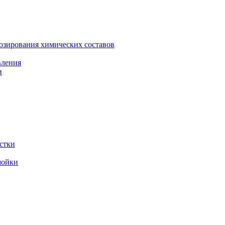
зирования химических составов
вления
и
стки
мойки