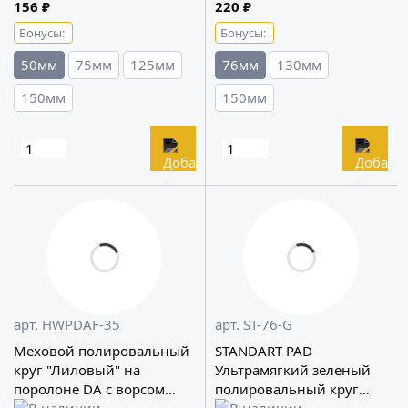
156 ₽
220 ₽
Бонусы:
Бонусы:
50мм
75мм
125мм
76мм
130мм
150мм
150мм
арт. HWPDAF-35
арт. ST-76-G
Меховой полировальный
STANDART PAD
круг "Лиловый" на
Ультрамягкий зеленый
поролоне DA с ворсом
полировальный круг