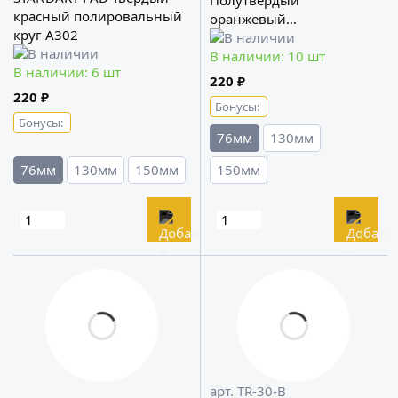
Полутвердый
красный полировальный
оранжевый
круг A302
полировальный круг
A302
В наличии: 10 шт
В наличии: 6 шт
220 ₽
220 ₽
Бонусы:
Бонусы:
76мм
130мм
76мм
130мм
150мм
150мм
арт. TR-30-B