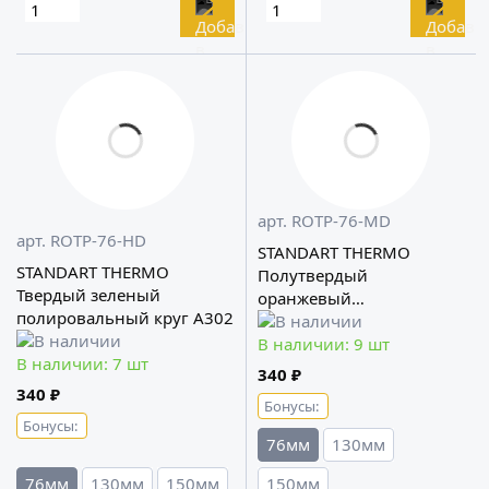
арт. ROTP-76-MD
арт. ROTP-76-HD
STANDART THERMO
STANDART THERMO
Полутвердый
Твердый зеленый
оранжевый
полировальный круг A302
полировальный круг
A302
В наличии: 9 шт
В наличии: 7 шт
340 ₽
340 ₽
Бонусы:
Бонусы:
76мм
130мм
76мм
130мм
150мм
150мм