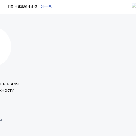
по названию:
Я—А
роль для
хности
₽