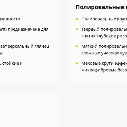
Полировальные 
азивности.
Полировальные круги
rit) предназначена для
Твердый полировальн
снятия глубоких рисо
щает зеркальный глянец
Мягкий полировальны
ы.
сложных участках куз
 стойкие к
Меховые круги эффек
микрофибровые безоп