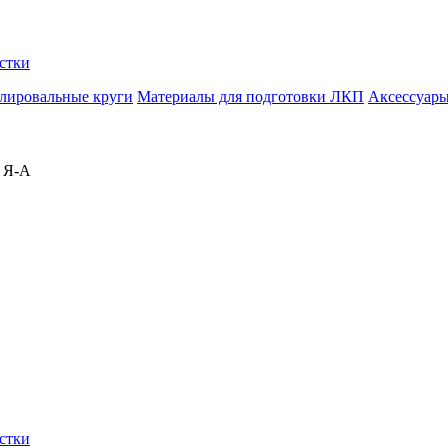
стки
лировальные круги
Материалы для подготовки ЛКП
Аксессуар
 Я-А
стки