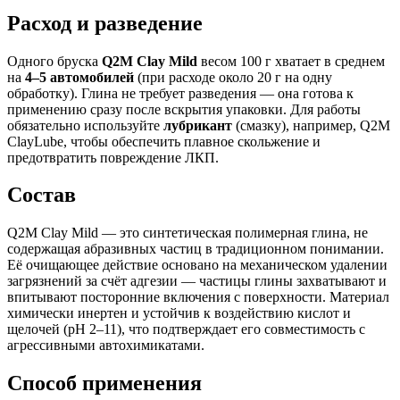
Расход и разведение
Одного бруска
Q2M Clay Mild
весом 100 г хватает в среднем
на
4–5 автомобилей
(при расходе около 20 г на одну
обработку). Глина не требует разведения — она готова к
применению сразу после вскрытия упаковки. Для работы
обязательно используйте
лубрикант
(смазку), например, Q2M
ClayLube, чтобы обеспечить плавное скольжение и
предотвратить повреждение ЛКП.
Состав
Q2M Clay Mild — это синтетическая полимерная глина, не
содержащая абразивных частиц в традиционном понимании.
Её очищающее действие основано на механическом удалении
загрязнений за счёт адгезии — частицы глины захватывают и
впитывают посторонние включения с поверхности. Материал
химически инертен и устойчив к воздействию кислот и
щелочей (pH 2–11), что подтверждает его совместимость с
агрессивными автохимикатами.
Способ применения