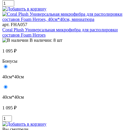
арт. FHA057
Coral Plush Универсальная микрофибра для располировки
составов Foam Heroes
В наличии: 8 шт
1 095 ₽
Бонусы
40см*40см
40см*40см
1 095 ₽
Вы смотрели