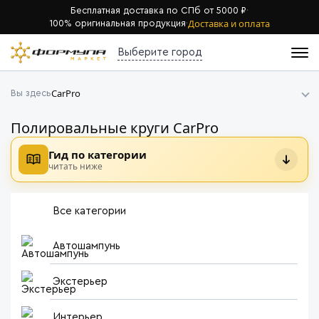
Бесплатная доставка по СПб от 5000 ₽
·
Доставка и оплата
100% оригинальная продукция
·
Выберите город
CarPro
Вы здесь
Полировальные круги CarPro
Гид по категории
читать ниже
Все категории
Автошампунь
Экстерьер
Интерьер