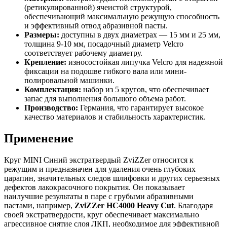
(ретикулированной) ячеистой структурой,
обеспечивающий максимальную режущую способность
и эффективный отвод абразивной пасты.
Размеры:
доступны в двух диаметрах — 15 мм и 25 мм,
толщина 9-10 мм, посадочный диаметр Velcro
соответствует рабочему диаметру.
Крепление:
износостойкая липучка Velcro для надежной
фиксации на подошве гибкого вала или мини-
полировальной машинки.
Комплектация:
набор из 5 кругов, что обеспечивает
запас для выполнения большого объема работ.
Производство:
Германия, что гарантирует высокое
качество материалов и стабильность характеристик.
Применение
Круг MINI Синий экстратвердый ZviZZer относится к
режущим и предназначен для удаления очень глубоких
царапин, значительных следов шлифовки и других серьезных
дефектов лакокрасочного покрытия. Он показывает
наилучшие результаты в паре с грубыми абразивными
пастами, например,
ZviZZer HC4000 Heavy Cut
. Благодаря
своей экстратвердости, круг обеспечивает максимально
агрессивное снятие слоя ЛКП, необходимое для эффективной