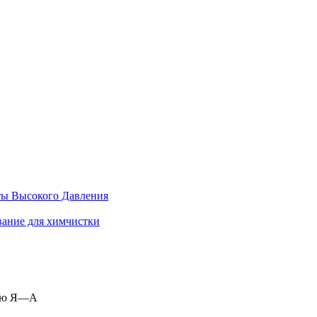
ы Высокого Давления
ание для химчистки
ию Я—А