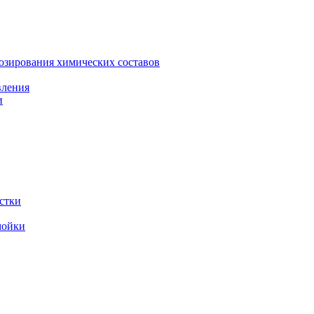
зирования химических составов
вления
и
стки
мойки