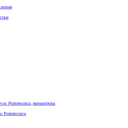
вления
стки
 Portotecnica